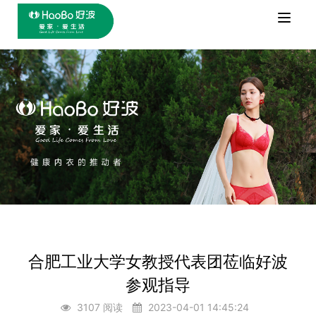
Toggle
naviga
合肥工业大学女教授代表团莅临好波
参观指导
3107 阅读
2023-04-01 14:45:24