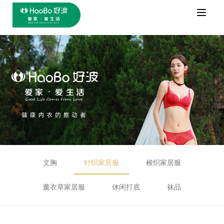
Toggle
naviga
文胸
针织家居服
梭织家居服
薰衣草家居服
休闲打底
袜品