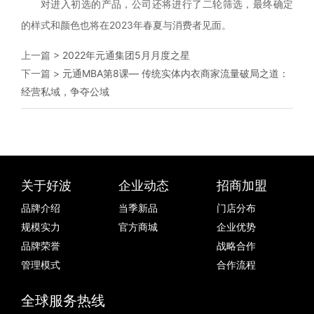
对进入初选的产品，公司还将进行了二轮筛选，最终确定
的样式和颜色也将在
2023年春夏与消费者见面。
上一篇 >
2022年元通集团5月月度之星
下一篇 >
元通MBA第8课— 传统实体内衣商家流量破局之道：
经营私域，争夺公域
关于好波
企业动态
招商加盟
品牌介绍
当季新品
门店分布
规模实力
官方商城
企业优势
品牌荣誉
战略合作
管理模式
合作流程
全球服务热线