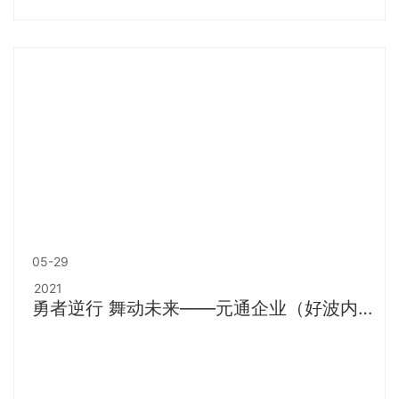
05-29
2021
勇者逆行 舞动未来——元通企业（好波内衣
丽妍春天）2020年会感动收官