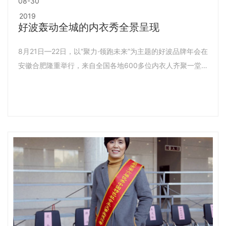
08-30
2019
好波轰动全城的内衣秀全景呈现
8月21日—22日，以“聚力·领跑未来”为主题的好波品牌年会在
安徽合肥隆重举行，来自全国各地600多位内衣人齐聚一堂，
围绕着“创新、优化、发展”展望了好波未来的品牌发展规划。
好波内衣公司市场副总监 陈晨演讲主题：《好波品牌发展规
划》 好波内衣公司副总经理 司惠品演讲主题：《股权激励助推
企业发展》好波自1995年成立至今，已经走过了24年，这么
多年一直深受消费者的喜爱，为了不辜负大家的厚爱，好波