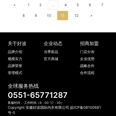
具有影响力
«
1
2
...
4
5
6
7
8
9
10
11
12
»
关于好波
企业动态
招商加盟
品牌介绍
当季新品
门店分布
规模实力
官方商城
企业优势
品牌荣誉
战略合作
管理模式
合作流程
全球服务热线
0551-65771287
客服时间：·工作时间（9：00-17：30）
Copyright 安徽好波国际内衣有限公司
皖ICP备08100681
号-5