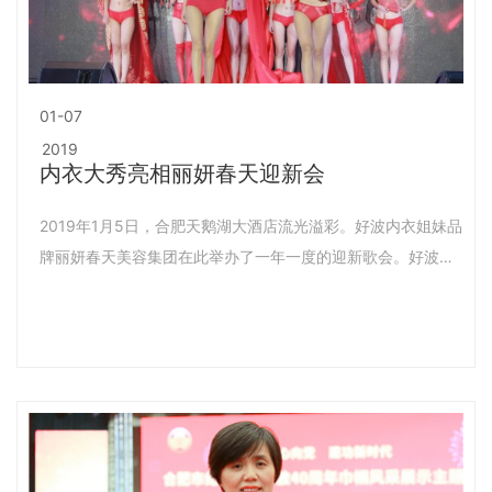
01-07
2019
内衣大秀亮相丽妍春天迎新会
2019年1月5日，合肥天鹅湖大酒店流光溢彩。好波内衣姐妹品
牌丽妍春天美容集团在此举办了一年一度的迎新歌会。好波内
衣作为主办之一，呈献了一台美艳华丽的时尚大秀，由国内著
名秀导执筒，外籍流行乐队现场助唱，国际级舞美水准，超模
级气质麻豆， 展示了好波内衣2018秋冬季各系列、不同风格
的精品力作，现场观众不禁大呼：真的好美啊~